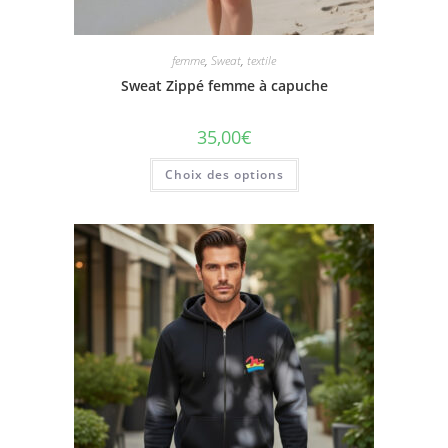
femme
,
Sweat
,
textile
Sweat Zippé femme à capuche
35,00
€
Ce
Choix des options
produit
a
plusieurs
variations.
Les
options
peuvent
être
choisies
sur
la
page
du
produit