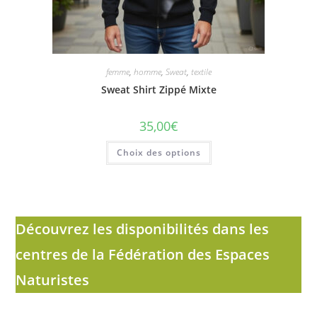
femme
,
homme
,
Sweat
,
textile
Sweat Shirt Zippé Mixte
35,00
€
Ce
Choix des options
produit
a
plusieurs
variations.
Les
options
peuvent
être
Découvrez les disponibilités dans les
choisies
sur
centres de la Fédération des Espaces
la
page
du
Naturistes
produit