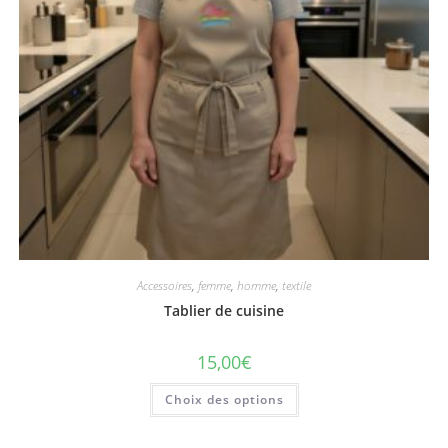
Accessoires
,
femme
,
homme
,
textile
Tablier de cuisine
15,00
€
Ce
Choix des options
produit
a
plusieurs
variations.