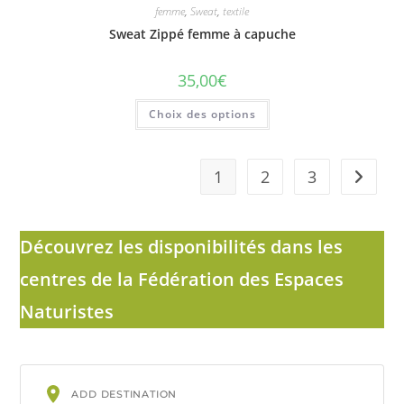
femme
,
Sweat
,
textile
Sweat Zippé femme à capuche
35,00
€
Ce
Choix des options
produit
a
plusieurs
variations.
Les
1
2
3
options
peuvent
être
choisies
sur
la
Découvrez les disponibilités dans les
page
du
centres de la Fédération des Espaces
produit
Naturistes