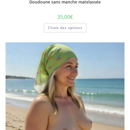
Doudoune sans manche matelassée
35,00
€
Ce
Choix des options
produit
a
plusieurs
variations.
Les
options
peuvent
être
choisies
sur
la
page
du
produit