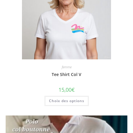
femme
Tee Shirt Col V
15,00
€
Ce
Choix des options
produit
a
plusieurs
variations.
Les
options
peuvent
être