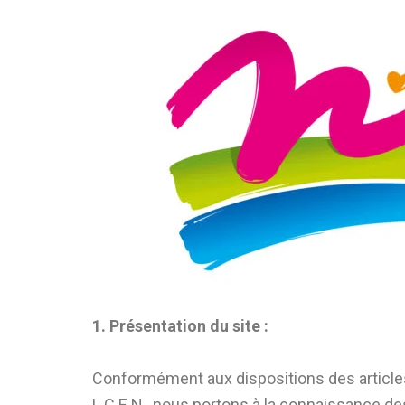
Aller
au
contenu
1. Présentation du site :
Conformément aux dispositions des articles 
L.C.E.N., nous portons à la connaissance des 