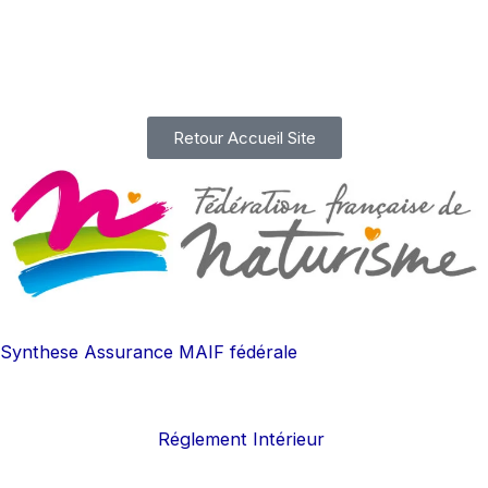
Aller
au
contenu
Retour Accueil Site
Synthese Assurance MAIF fédérale
Réglement Intérieur